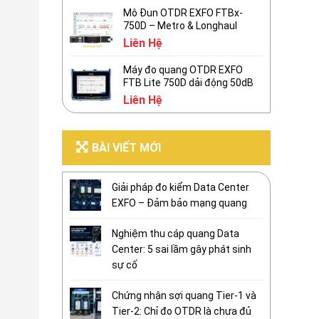
Mô Đun OTDR EXFO FTBx-
750D – Metro & Longhaul
Liên Hệ
Máy đo quang OTDR EXFO
FTB Lite 750D dải động 50dB
Liên Hệ
BÀI VIẾT MỚI
Giải pháp đo kiểm Data Center
EXFO – Đảm bảo mạng quang
Nghiệm thu cáp quang Data
Center: 5 sai lầm gây phát sinh
sự cố
Chứng nhận sợi quang Tier-1 và
Tier-2: Chỉ đo OTDR là chưa đủ