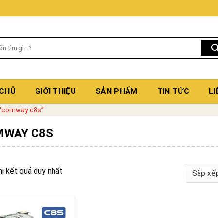
 CHỦ
GIỚI THIỆU
SẢN PHẨM
TIN TỨC
LI
 “comway c8s”
MWAY C8S
hị kết quả duy nhất