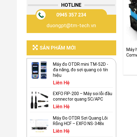
HOTLINE
0945 357 234
duongpt@tm-tech.vn
SẢN PHẨM MỚI
Máy 
Comw
Máy đo OTDR mini TM-52D -
đa năng, đo sợi quang có tín
hiệu
Liên Hệ
EXFO FIP-200 – Máy soi lỗi đầu
connector quang SC/APC
Liên Hệ
Máy Đo OTDR Sợi Quang Lõi
Rỗng HCF – EXFO NS-348x
Liên Hệ