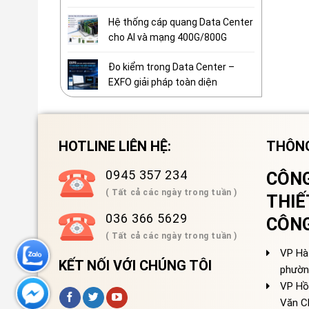
Hệ thống cáp quang Data Center
cho AI và mạng 400G/800G
Đo kiểm trong Data Center –
EXFO giải pháp toàn diện
HOTLINE LIÊN HỆ:
THÔNG
0945 357 234
CÔNG
( Tất cả các ngày trong tuần )
THIẾ
036 366 5629
CÔN
( Tất cả các ngày trong tuần )
VP Hà 
KẾT NỐI VỚI CHÚNG TÔI
phườn
VP Hồ
Văn C