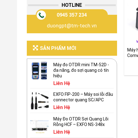
HOTLINE
0945 357 234
duongpt@tm-tech.vn
SẢN PHẨM MỚI
Máy h
Comw
cấp 
Máy đo OTDR mini TM-52D -
đa năng, đo sợi quang có tín
hiệu
Liên Hệ
EXFO FIP-200 – Máy soi lỗi đầu
connector quang SC/APC
Liên Hệ
Máy Đo OTDR Sợi Quang Lõi
Rỗng HCF – EXFO NS-348x
Liên Hệ