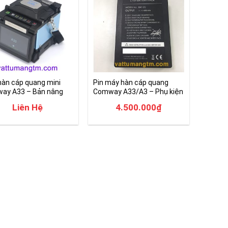
àn cáp quang mini
Pin máy hàn cáp quang
ay A33 – Bản nâng
Comway A33/A3 – Phụ kiện
2025
Comway
Liên Hệ
4.500.000
₫