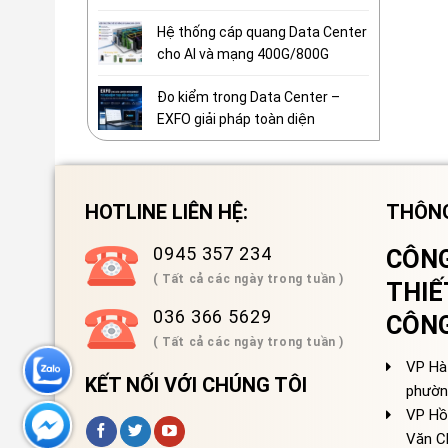
Hệ thống cáp quang Data Center
cho AI và mạng 400G/800G
Đo kiểm trong Data Center –
EXFO giải pháp toàn diện
HOTLINE LIÊN HỆ:
THÔNG
0945 357 234
CÔNG
( Tất cả các ngày trong tuần )
THIẾ
036 366 5629
CÔN
( Tất cả các ngày trong tuần )
VP Hà 
KẾT NỐI VỚI CHÚNG TÔI
phườn
VP Hồ
Văn C