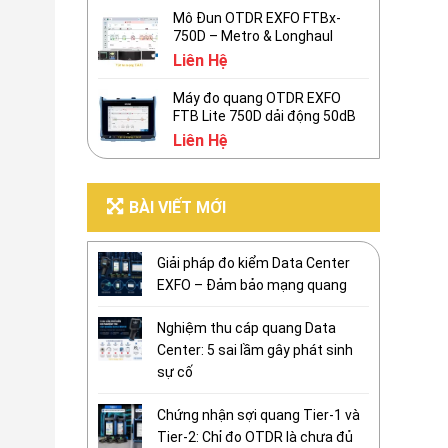
Mô Đun OTDR EXFO FTBx-
750D – Metro & Longhaul
Liên Hệ
Máy đo quang OTDR EXFO
FTB Lite 750D dải động 50dB
Liên Hệ
BÀI VIẾT MỚI
Giải pháp đo kiểm Data Center
EXFO – Đảm bảo mạng quang
Nghiệm thu cáp quang Data
Center: 5 sai lầm gây phát sinh
sự cố
Chứng nhận sợi quang Tier-1 và
Tier-2: Chỉ đo OTDR là chưa đủ