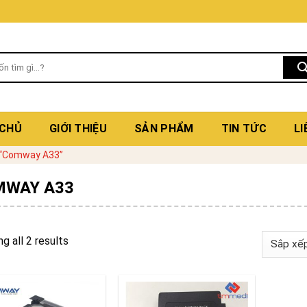
 CHỦ
GIỚI THIỆU
SẢN PHẨM
TIN TỨC
LI
 “Comway A33”
MWAY A33
g all 2 results