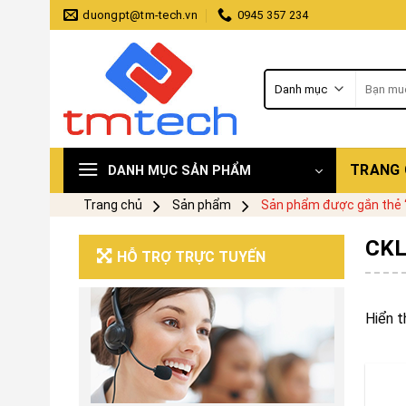
Skip
duongpt@tm-tech.vn
0945 357 234
to
content
Tìm
kiếm:
TRANG
DANH MỤC SẢN PHẨM
Trang chủ
Sản phẩm
Sản phẩm được gắn thẻ “
CKL
HỖ TRỢ TRỰC TUYẾN
Hiển t