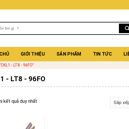
 CHỦ
GIỚI THIỆU
SẢN PHẨM
TIN TỨC
LI
CKL1 - LT8 - 96FO”
1 - LT8 - 96FO
hị kết quả duy nhất