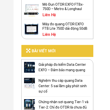
Mô Đun OTDR EXFO FTBx-
750D – Metro & Longhaul
Liên Hệ
Máy đo quang OTDR EXFO
FTB Lite 750D dải động 50dB
Liên Hệ
BÀI VIẾT MỚI
Giải pháp đo kiểm Data Center
EXFO – Đảm bảo mạng quang
Nghiệm thu cáp quang Data
Center: 5 sai lầm gây phát sinh
sự cố
Chứng nhận sợi quang Tier-1 và
Tier-2: Chỉ đo OTDR là chưa đủ