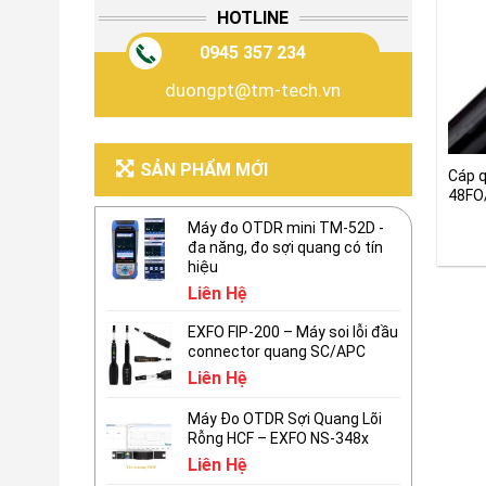
HOTLINE
0945 357 234
duongpt@tm-tech.vn
SẢN PHẨM MỚI
Cáp 
48FO
Máy đo OTDR mini TM-52D -
đa năng, đo sợi quang có tín
hiệu
Liên Hệ
EXFO FIP-200 – Máy soi lỗi đầu
connector quang SC/APC
Liên Hệ
Máy Đo OTDR Sợi Quang Lõi
Rỗng HCF – EXFO NS-348x
Liên Hệ