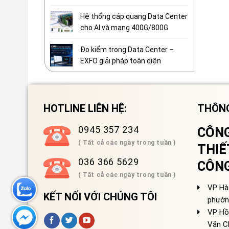
Hệ thống cáp quang Data Center
cho AI và mạng 400G/800G
Đo kiểm trong Data Center –
EXFO giải pháp toàn diện
HOTLINE LIÊN HỆ:
THÔNG
0945 357 234
CÔNG
( Tất cả các ngày trong tuần )
THIẾ
036 366 5629
CÔN
( Tất cả các ngày trong tuần )
VP Hà 
KẾT NỐI VỚI CHÚNG TÔI
phườn
VP Hồ
Văn C