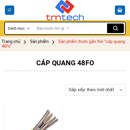
Skip
to
content
Tìm
kiếm:
Trang chủ
Sản phẩm
Sản phẩm được gắn thẻ “cáp quang
48fo”
CÁP QUANG 48FO