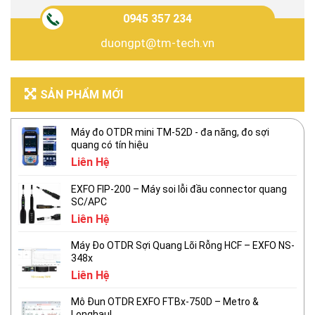
0945 357 234
duongpt@tm-tech.vn
SẢN PHẨM MỚI
Máy đo OTDR mini TM-52D - đa năng, đo sợi
quang có tín hiệu
Liên Hệ
EXFO FIP-200 – Máy soi lỗi đầu connector quang
SC/APC
Liên Hệ
Máy Đo OTDR Sợi Quang Lõi Rỗng HCF – EXFO NS-
348x
Liên Hệ
Mô Đun OTDR EXFO FTBx-750D – Metro &
Longhaul