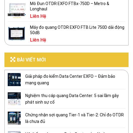
Mô Đun OTDR EXFO FTBx-750D – Metro &
Longhaul
Liên Hệ
Máy đo quang OTDR EXFO FTB Lite 750D dải động
50dB
Liên Hệ
BÀI VIẾT MỚI
Giải pháp đo kiểm Data Center EXFO – Đảm bảo
mạng quang
Nghiệm thu cáp quang Data Center: 5 sai lầm gây
phát sinh sự cố
Chứng nhận sợi quang Tier-1 và Tier-2: Chỉ đo OTDR
là chưa đủ