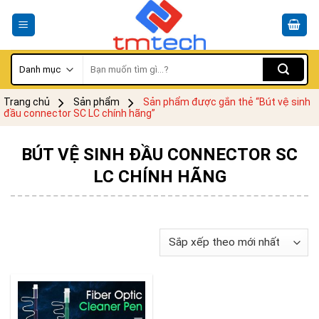
Skip
to
content
Tìm
kiếm:
Trang chủ
Sản phẩm
Sản phẩm được gắn thẻ “Bút vệ sinh
đầu connector SC LC chính hãng”
BÚT VỆ SINH ĐẦU CONNECTOR SC
LC CHÍNH HÃNG