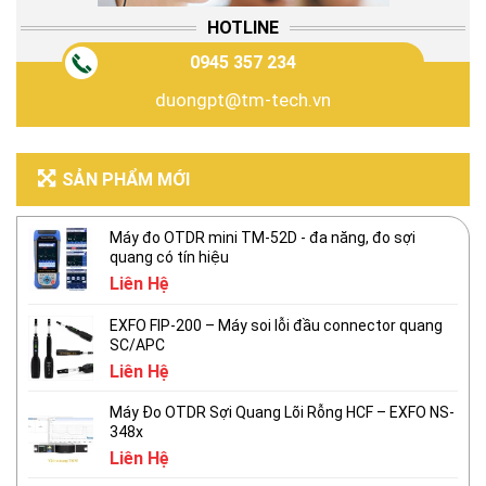
HOTLINE
0945 357 234
duongpt@tm-tech.vn
SẢN PHẨM MỚI
Máy đo OTDR mini TM-52D - đa năng, đo sợi
quang có tín hiệu
Liên Hệ
EXFO FIP-200 – Máy soi lỗi đầu connector quang
SC/APC
Liên Hệ
Máy Đo OTDR Sợi Quang Lõi Rỗng HCF – EXFO NS-
348x
Liên Hệ