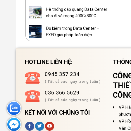
Hệ thống cáp quang Data Center
cho AI và mạng 400G/800G
Đo kiểm trong Data Center –
EXFO giải pháp toàn diện
HOTLINE LIÊN HỆ:
THÔNG
0945 357 234
CÔNG
( Tất cả các ngày trong tuần )
THIẾ
036 366 5629
CÔN
( Tất cả các ngày trong tuần )
VP Hà 
KẾT NỐI VỚI CHÚNG TÔI
phườn
VP Hồ
Văn C