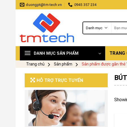
Skip
duongpt@tm-tech.vn
0945 357 234
to
content
Tìm
kiếm:
TRANG
DANH MỤC SẢN PHẨM
Trang chủ
Sản phẩm
Sản phẩm được gắn thẻ “
BÚT
HỖ TRỢ TRỰC TUYẾN
Showin