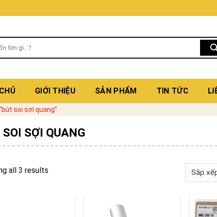
 CHỦ
GIỚI THIỆU
SẢN PHẨM
TIN TỨC
LI
bút soi sợi quang”
 SOI SỢI QUANG
g all 3 results