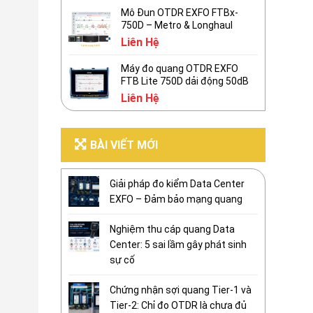
Mô Đun OTDR EXFO FTBx-
750D – Metro & Longhaul
Liên Hệ
Máy đo quang OTDR EXFO
FTB Lite 750D dải động 50dB
Liên Hệ
BÀI VIẾT MỚI
Giải pháp đo kiểm Data Center
EXFO – Đảm bảo mạng quang
Nghiệm thu cáp quang Data
Center: 5 sai lầm gây phát sinh
sự cố
Chứng nhận sợi quang Tier-1 và
Tier-2: Chỉ đo OTDR là chưa đủ