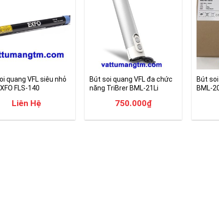
oi quang VFL siêu nhỏ
Bút soi quang VFL đa chức
Bút soi
EXFO FLS-140
năng TriBrer BML-21Li
BML-20
Liên Hệ
750.000
₫