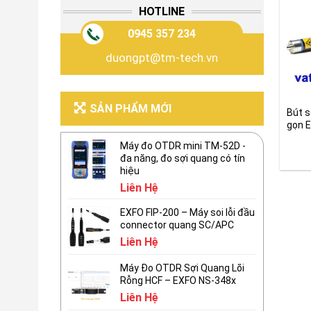
HOTLINE
0945 357 234
duongpt@tm-tech.vn
SẢN PHẨM MỚI
Bút s
gọn 
Máy đo OTDR mini TM-52D -
đa năng, đo sợi quang có tín
hiệu
Liên Hệ
EXFO FIP-200 – Máy soi lỗi đầu
connector quang SC/APC
Liên Hệ
Máy Đo OTDR Sợi Quang Lõi
Rỗng HCF – EXFO NS-348x
Liên Hệ