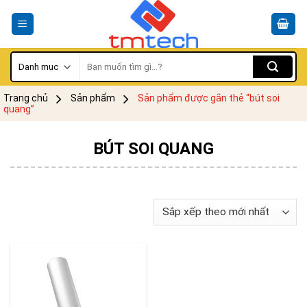
Skip
to
content
Tìm
kiếm:
Trang chủ
Sản phẩm
Sản phẩm được gắn thẻ “bút soi
quang”
BÚT SOI QUANG