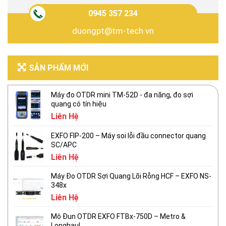
0945 357 234
duongpt@tm-tech.vn
SẢN PHẨM MỚI
Máy đo OTDR mini TM-52D - đa năng, đo sợi
quang có tín hiệu
Liên Hệ
EXFO FIP-200 – Máy soi lỗi đầu connector quang
SC/APC
Liên Hệ
Máy Đo OTDR Sợi Quang Lõi Rỗng HCF – EXFO NS-
348x
Liên Hệ
Mô Đun OTDR EXFO FTBx-750D – Metro &
Longhaul