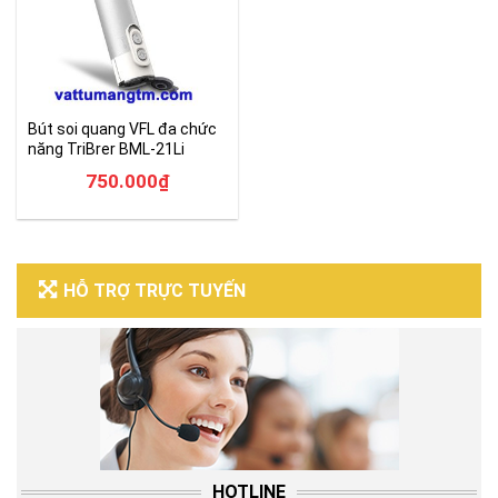
Bút soi quang VFL đa chức
năng TriBrer BML-21Li
750.000
₫
HỖ TRỢ TRỰC TUYẾN
HOTLINE