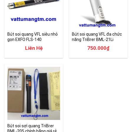
Bút soi quang VFL siêu nhỏ
Bút soi quang VFL đa chức
gọn EXFO FLS-140
năng TriBrer BML-21Li
Liên Hệ
750.000
₫
Bút soi sợi quang TriBrer
BML-205 chính hãng giá rẻ