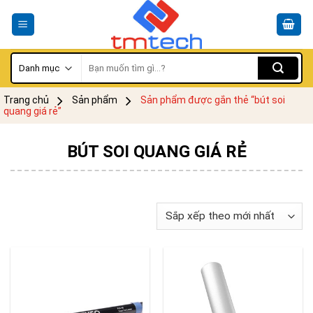
Skip
to
content
Tìm
kiếm:
Trang chủ
Sản phẩm
Sản phẩm được gắn thẻ “bút soi
quang giá rẻ”
BÚT SOI QUANG GIÁ RẺ