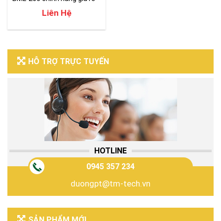
Liên Hệ
HỖ TRỢ TRỰC TUYẾN
HOTLINE
0945 357 234
duongpt@tm-tech.vn
SẢN PHẨM MỚI