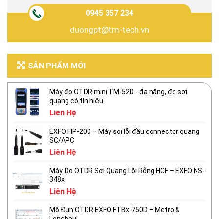
0945 357 234
duongpt@tm-tech.vn
SẢN PHẨM MỚI
Máy đo OTDR mini TM-52D - đa năng, đo sợi
quang có tín hiệu
Liên Hệ
EXFO FIP-200 – Máy soi lỗi đầu connector quang
SC/APC
Liên Hệ
Máy Đo OTDR Sợi Quang Lõi Rỗng HCF – EXFO NS-
348x
Liên Hệ
Mô Đun OTDR EXFO FTBx-750D – Metro &
Longhaul