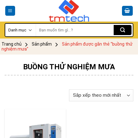
Skip
to
content
Tìm
kiếm:
Trang chủ
Sản phẩm
Sản phẩm được gắn thẻ “buồng thử
nghiệm mưa”
BUỒNG THỬ NGHIỆM MƯA