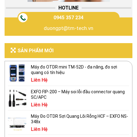
HOTLINE
0945 357 234
duongpt@tm-tech.vn
SẢN PHẨM MỚI
Máy đo OTDR mini TM-52D - đa năng, đo sợi
quang có tín hiệu
Liên Hệ
EXFO FIP-200 – Máy soi lỗi đầu connector quang
SC/APC
Liên Hệ
Máy Đo OTDR Sợi Quang Lõi Rỗng HCF – EXFO NS-
348x
Liên Hệ