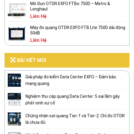
Mô Đun OTDR EXFO FTBx-750D – Metro &
Longhaul
Liên Hệ
Máy đo quang OTDR EXFO FTB Lite 750D dải động
50dB
Liên Hệ
BÀI VIẾT MỚI
Giải pháp đo kiểm Data Center EXFO – Đảm bảo
mạng quang
Nghiệm thu cáp quang Data Center: 5 sai lầm gây
phát sinh sự cố
Chứng nhận sợi quang Tier-1 và Tier-2: Chỉ đo OTDR
là chưa đủ