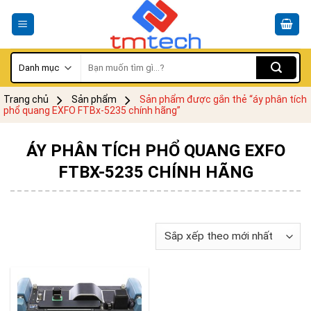
Skip
to
content
Tìm
kiếm:
Trang chủ
Sản phẩm
Sản phẩm được gắn thẻ “áy phân tích
phổ quang EXFO FTBx-5235 chính hãng”
ÁY PHÂN TÍCH PHỔ QUANG EXFO
FTBX-5235 CHÍNH HÃNG