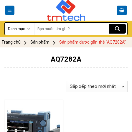
Skip
to
content
Tìm
kiếm:
Trang chủ
Sản phẩm
Sản phẩm được gắn thẻ “AQ7282A”
AQ7282A