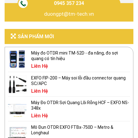
0945 357 234
duongpt@tm-tech.vn
SẢN PHẨM MỚI
Máy đo OTDR mini TM-52D - đa năng, đo sợi
quang có tín hiệu
Liên Hệ
EXFO FIP-200 – Máy soi lỗi đầu connector quang
SC/APC
Liên Hệ
Máy Đo OTDR Sợi Quang Lõi Rỗng HCF – EXFO NS-
348x
Liên Hệ
Mô Đun OTDR EXFO FTBx-750D – Metro &
Longhaul