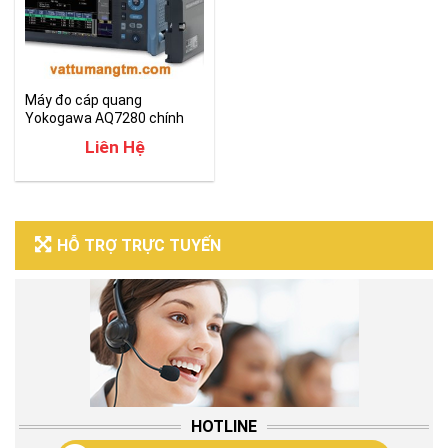
Máy đo cáp quang
Yokogawa AQ7280 chính
hãng giá tốt
Liên Hệ
HỖ TRỢ TRỰC TUYẾN
HOTLINE