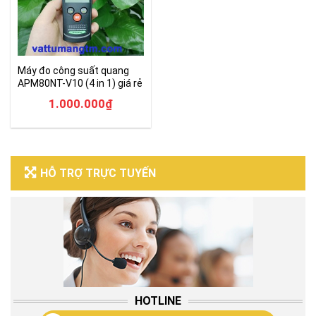
Máy đo công suất quang
APM80NT-V10 (4 in 1) giá rẻ
1.000.000
₫
HỖ TRỢ TRỰC TUYẾN
HOTLINE