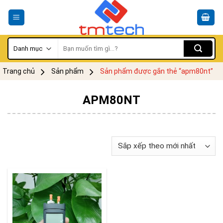
Skip
to
content
Tìm
kiếm:
Trang chủ
Sản phẩm
Sản phẩm được gắn thẻ “apm80nt”
APM80NT