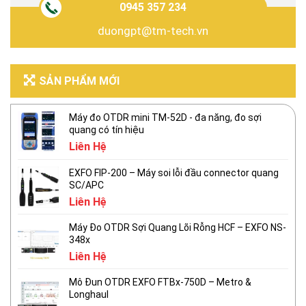
0945 357 234
duongpt@tm-tech.vn
SẢN PHẨM MỚI
Máy đo OTDR mini TM-52D - đa năng, đo sợi
quang có tín hiệu
Liên Hệ
EXFO FIP-200 – Máy soi lỗi đầu connector quang
SC/APC
Liên Hệ
Máy Đo OTDR Sợi Quang Lõi Rỗng HCF – EXFO NS-
348x
Liên Hệ
Mô Đun OTDR EXFO FTBx-750D – Metro &
Longhaul