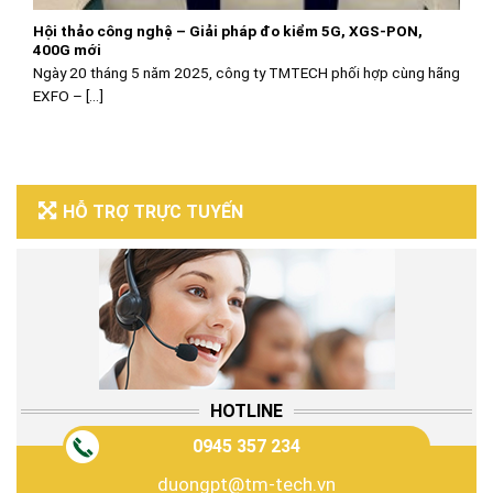
Hội thảo công nghệ – Giải pháp đo kiểm 5G, XGS-PON,
400G mới
Ngày 20 tháng 5 năm 2025, công ty TMTECH phối hợp cùng hãng
EXFO – [...]
HỖ TRỢ TRỰC TUYẾN
HOTLINE
0945 357 234
duongpt@tm-tech.vn