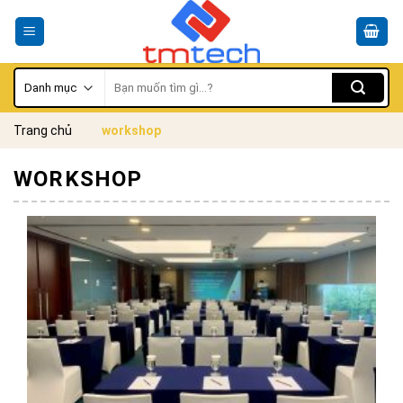
Skip
to
content
Tìm
kiếm:
Trang chủ
workshop
WORKSHOP