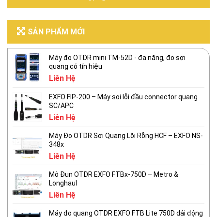
SẢN PHẨM MỚI
Máy đo OTDR mini TM-52D - đa năng, đo sợi
quang có tín hiệu
Liên Hệ
EXFO FIP-200 – Máy soi lỗi đầu connector quang
SC/APC
Liên Hệ
Máy Đo OTDR Sợi Quang Lõi Rỗng HCF – EXFO NS-
348x
Liên Hệ
Mô Đun OTDR EXFO FTBx-750D – Metro &
Longhaul
Liên Hệ
Máy đo quang OTDR EXFO FTB Lite 750D dải động