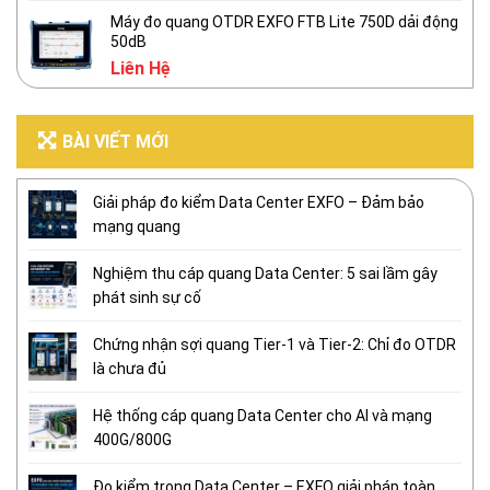
Máy đo quang OTDR EXFO FTB Lite 750D dải động
50dB
Liên Hệ
BÀI VIẾT MỚI
Giải pháp đo kiểm Data Center EXFO – Đảm bảo
mạng quang
Nghiệm thu cáp quang Data Center: 5 sai lầm gây
phát sinh sự cố
Chứng nhận sợi quang Tier-1 và Tier-2: Chỉ đo OTDR
là chưa đủ
Hệ thống cáp quang Data Center cho AI và mạng
400G/800G
Đo kiểm trong Data Center – EXFO giải pháp toàn