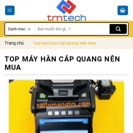
Skip
to
content
Tìm
kiếm:
Trang chủ
top máy hàn cáp quang nên mua
TOP MÁY HÀN CÁP QUANG NÊN
MUA