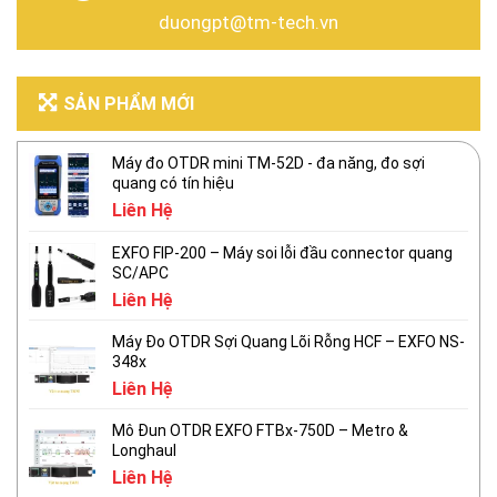
duongpt@tm-tech.vn
SẢN PHẨM MỚI
Máy đo OTDR mini TM-52D - đa năng, đo sợi
quang có tín hiệu
Liên Hệ
EXFO FIP-200 – Máy soi lỗi đầu connector quang
SC/APC
Liên Hệ
Máy Đo OTDR Sợi Quang Lõi Rỗng HCF – EXFO NS-
348x
Liên Hệ
Mô Đun OTDR EXFO FTBx-750D – Metro &
Longhaul
Liên Hệ