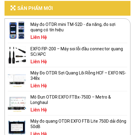
SẢN PHẨM MỚI
Máy đo OTDR mini TM-52D - đa năng, đo sợi
quang có tín hiệu
Liên Hệ
EXFO FIP-200 – Máy soi lỗi đầu connector quang
SC/APC
Liên Hệ
Máy Đo OTDR Sợi Quang Lõi Rỗng HCF – EXFO NS-
348x
Liên Hệ
Mô Đun OTDR EXFO FTBx-750D – Metro &
Longhaul
Liên Hệ
Máy đo quang OTDR EXFO FTB Lite 750D dải động
50dB
Liên Hệ