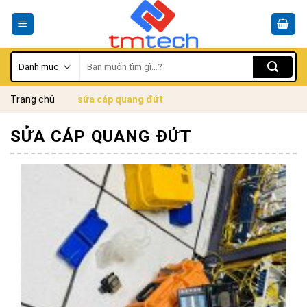
Skip
to
content
Tìm
kiếm:
Trang chủ
sửa cáp quang đứt
SỬA CÁP QUANG ĐỨT