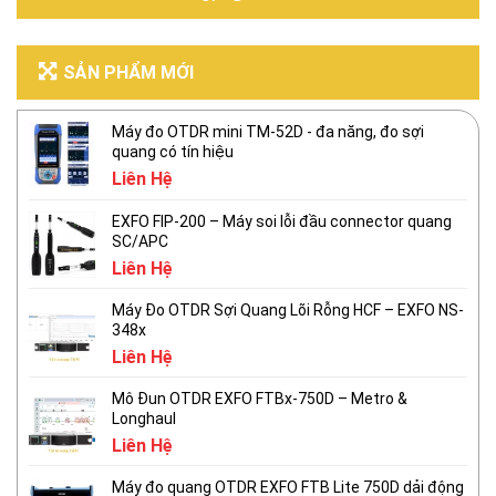
SẢN PHẨM MỚI
Máy đo OTDR mini TM-52D - đa năng, đo sợi
quang có tín hiệu
Liên Hệ
EXFO FIP-200 – Máy soi lỗi đầu connector quang
SC/APC
Liên Hệ
Máy Đo OTDR Sợi Quang Lõi Rỗng HCF – EXFO NS-
348x
Liên Hệ
Mô Đun OTDR EXFO FTBx-750D – Metro &
Longhaul
Liên Hệ
Máy đo quang OTDR EXFO FTB Lite 750D dải động