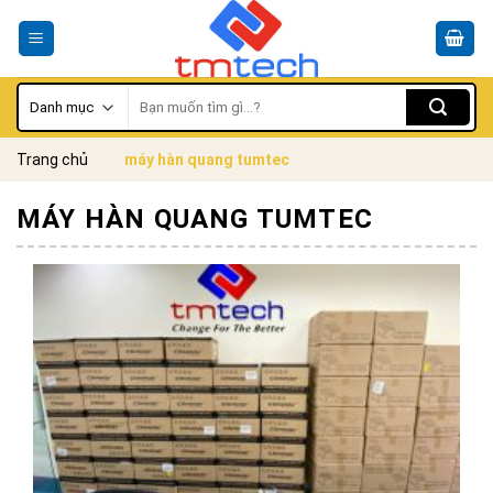
Skip
to
content
Tìm
kiếm:
Trang chủ
máy hàn quang tumtec
MÁY HÀN QUANG TUMTEC