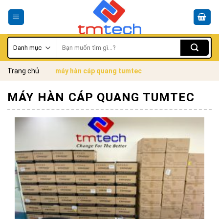
Skip
to
content
Tìm
kiếm:
Trang chủ
máy hàn cáp quang tumtec
MÁY HÀN CÁP QUANG TUMTEC