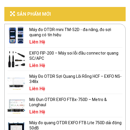
SẢN PHẨM MỚI
Máy đo OTDR mini TM-52D - đa năng, đo sợi
quang có tín hiệu
Liên Hệ
EXFO FIP-200 – Máy soi lỗi đầu connector quang
SC/APC
Liên Hệ
Máy Đo OTDR Sợi Quang Lõi Rỗng HCF – EXFO NS-
348x
Liên Hệ
Mô Đun OTDR EXFO FTBx-750D – Metro &
Longhaul
Liên Hệ
Máy đo quang OTDR EXFO FTB Lite 750D dải động
50dB