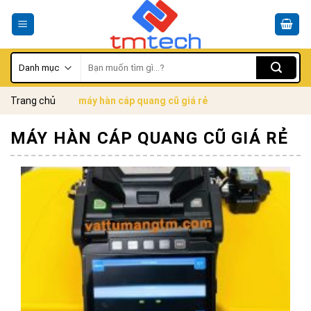
Skip
to
content
Tìm
kiếm:
Trang chủ
máy hàn cáp quang cũ giá rẻ
MÁY HÀN CÁP QUANG CŨ GIÁ RẺ