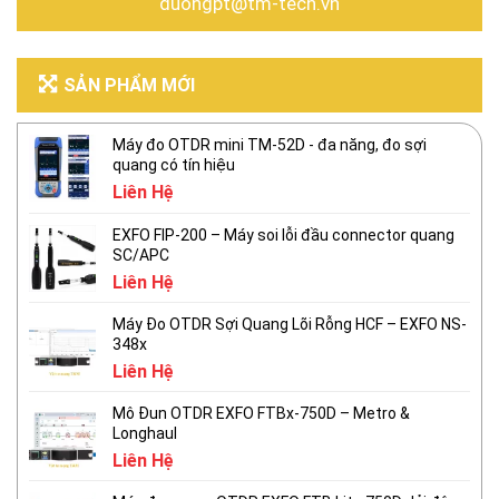
duongpt@tm-tech.vn
SẢN PHẨM MỚI
Máy đo OTDR mini TM-52D - đa năng, đo sợi
quang có tín hiệu
Liên Hệ
EXFO FIP-200 – Máy soi lỗi đầu connector quang
SC/APC
Liên Hệ
Máy Đo OTDR Sợi Quang Lõi Rỗng HCF – EXFO NS-
348x
Liên Hệ
Mô Đun OTDR EXFO FTBx-750D – Metro &
Longhaul
Liên Hệ