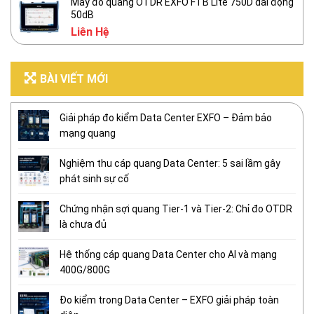
Máy đo quang OTDR EXFO FTB Lite 750D dải động
50dB
Liên Hệ
BÀI VIẾT MỚI
Giải pháp đo kiểm Data Center EXFO – Đảm bảo
mạng quang
Nghiệm thu cáp quang Data Center: 5 sai lầm gây
phát sinh sự cố
Chứng nhận sợi quang Tier-1 và Tier-2: Chỉ đo OTDR
là chưa đủ
Hệ thống cáp quang Data Center cho AI và mạng
400G/800G
Đo kiểm trong Data Center – EXFO giải pháp toàn