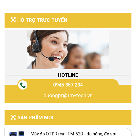
HỖ TRỢ TRỰC TUYẾN
HOTLINE
0945 357 234
duongpt@tm-tech.vn
SẢN PHẨM MỚI
Máy đo OTDR mini TM-52D - đa năng, đo sợi