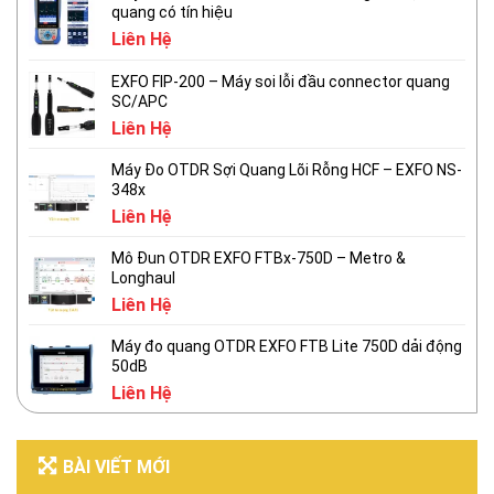
quang có tín hiệu
Liên Hệ
EXFO FIP-200 – Máy soi lỗi đầu connector quang
SC/APC
Liên Hệ
Máy Đo OTDR Sợi Quang Lõi Rỗng HCF – EXFO NS-
348x
Liên Hệ
Mô Đun OTDR EXFO FTBx-750D – Metro &
Longhaul
Liên Hệ
Máy đo quang OTDR EXFO FTB Lite 750D dải động
50dB
Liên Hệ
BÀI VIẾT MỚI