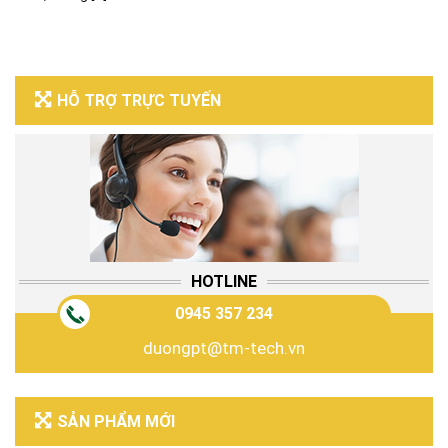
HỖ TRỢ TRỰC TUYẾN
HOTLINE
0945 357 234
duongpt@tm-tech.vn
SẢN PHẨM MỚI