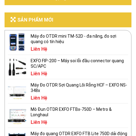
SẢN PHẨM MỚI
Máy đo OTDR mini TM-52D - đa năng, đo sợi
quang có tín hiệu
Liên Hệ
EXFO FIP-200 – Máy soi lỗi đầu connector quang
SC/APC
Liên Hệ
Máy Đo OTDR Sợi Quang Lõi Rỗng HCF – EXFO NS-
348x
Liên Hệ
Mô Đun OTDR EXFO FTBx-750D – Metro &
Longhaul
Liên Hệ
Máy đo quang OTDR EXFO FTB Lite 750D dải động