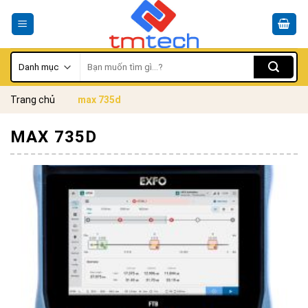
Skip
to
content
Tìm
kiếm:
Trang chủ
max 735d
MAX 735D