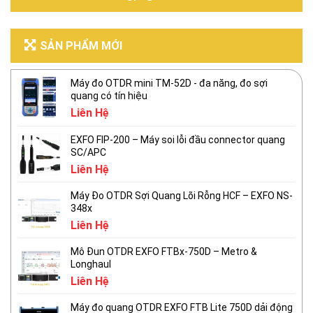
SẢN PHẨM MỚI
Máy đo OTDR mini TM-52D - đa năng, đo sợi
quang có tín hiệu
Liên Hệ
EXFO FIP-200 – Máy soi lỗi đầu connector quang
SC/APC
Liên Hệ
Máy Đo OTDR Sợi Quang Lõi Rỗng HCF – EXFO NS-
348x
Liên Hệ
Mô Đun OTDR EXFO FTBx-750D – Metro &
Longhaul
Liên Hệ
Máy đo quang OTDR EXFO FTB Lite 750D dải động