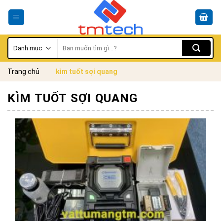
Skip
to
content
Tìm
kiếm:
Trang chủ
kìm tuốt sợi quang
KÌM TUỐT SỢI QUANG