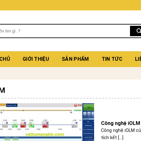
 CHỦ
GIỚI THIỆU
SẢN PHẨM
TIN TỨC
LI
OM
Công nghệ iOLM 
Công nghệ iOLM củ
tích kết [...]