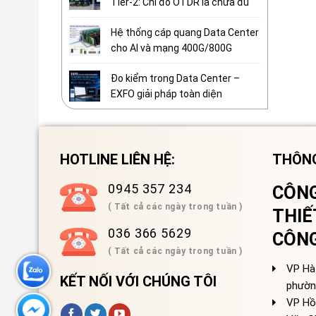
Tier-2: Chỉ đo OTDR là chưa đủ
Hệ thống cáp quang Data Center
cho AI và mạng 400G/800G
Đo kiểm trong Data Center –
EXFO giải pháp toàn diện
HOTLINE LIÊN HỆ:
THÔNG
0945 357 234
CÔNG
( Tất cả các ngày trong tuần )
THIẾ
036 366 5629
CÔN
( Tất cả các ngày trong tuần )
VP Hà 
KẾT NỐI VỚI CHÚNG TÔI
phườn
VP Hồ