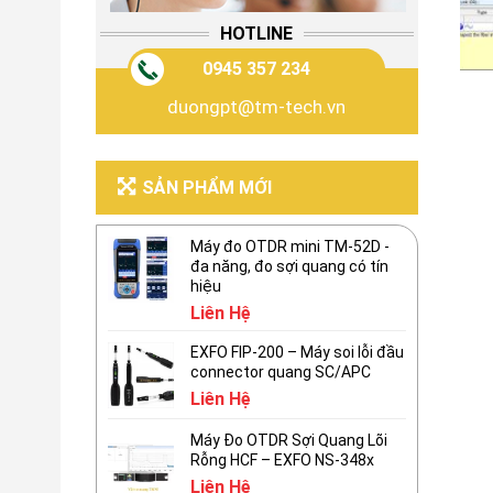
HOTLINE
0945 357 234
duongpt@tm-tech.vn
SẢN PHẨM MỚI
Máy đo OTDR mini TM-52D -
đa năng, đo sợi quang có tín
hiệu
Liên Hệ
EXFO FIP-200 – Máy soi lỗi đầu
connector quang SC/APC
Liên Hệ
Máy Đo OTDR Sợi Quang Lõi
Rỗng HCF – EXFO NS-348x
Liên Hệ