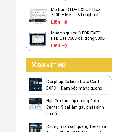
Mô Đun OTDR EXFO FTBx-
750D – Metro & Longhaul
Liên Hệ
Máy đo quang OTDR EXFO
FTB Lite 750D dải động 50dB
Liên Hệ
BÀI VIẾT MỚI
Giải pháp đo kiểm Data Center
EXFO – Đảm bảo mạng quang
Nghiệm thu cáp quang Data
Center: 5 sai lầm gây phát sinh
sự cố
Chứng nhận sợi quang Tier-1 và