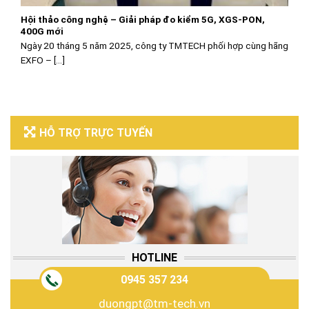
Hội thảo công nghệ – Giải pháp đo kiểm 5G, XGS-PON,
400G mới
Ngày 20 tháng 5 năm 2025, công ty TMTECH phối hợp cùng hãng
EXFO – [...]
HỖ TRỢ TRỰC TUYẾN
HOTLINE
0945 357 234
duongpt@tm-tech.vn