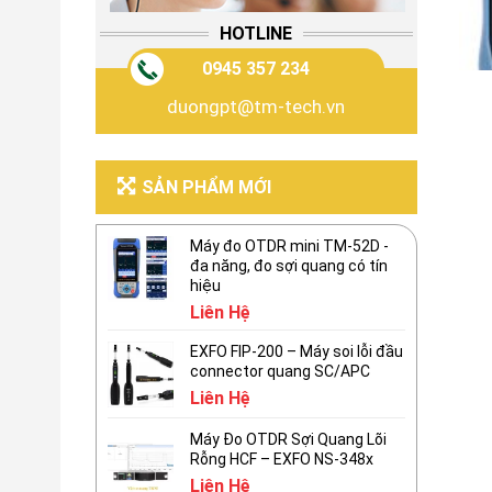
HOTLINE
0945 357 234
duongpt@tm-tech.vn
SẢN PHẨM MỚI
Máy đo OTDR mini TM-52D -
đa năng, đo sợi quang có tín
hiệu
Liên Hệ
EXFO FIP-200 – Máy soi lỗi đầu
connector quang SC/APC
Liên Hệ
Máy Đo OTDR Sợi Quang Lõi
Rỗng HCF – EXFO NS-348x
Liên Hệ