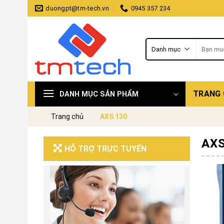
Skip
duongpt@tm-tech.vn
0945 357 234
to
content
Tìm
kiếm:
TRANG
DANH MỤC SẢN PHẨM
Trang chủ
AXS 130
AXS
HỖ TRỢ TRỰC TUYẾN