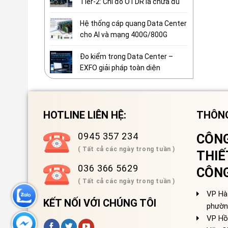
Tier-2: Chỉ đo OTDR là chưa đủ
Hệ thống cáp quang Data Center
cho AI và mạng 400G/800G
Đo kiểm trong Data Center –
EXFO giải pháp toàn diện
HOTLINE LIÊN HỆ:
THÔNG
0945 357 234
CÔNG
( Tất cả các ngày trong tuần )
THIẾ
036 366 5629
CÔN
( Tất cả các ngày trong tuần )
VP Hà 
KẾT NỐI VỚI CHÚNG TÔI
phườn
VP Hồ