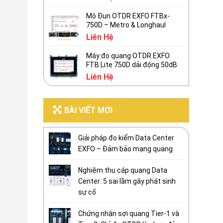
Mô Đun OTDR EXFO FTBx-
750D – Metro & Longhaul
Liên Hệ
Máy đo quang OTDR EXFO
FTB Lite 750D dải động 50dB
Liên Hệ
BÀI VIẾT MỚI
Giải pháp đo kiểm Data Center
EXFO – Đảm bảo mạng quang
Nghiệm thu cáp quang Data
Center: 5 sai lầm gây phát sinh
sự cố
Chứng nhận sợi quang Tier-1 và