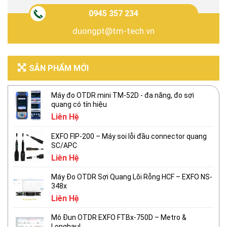
0945 357 234
duongpt@tm-tech.vn
SẢN PHẨM MỚI
Máy đo OTDR mini TM-52D - đa năng, đo sợi
quang có tín hiệu
Liên Hệ
EXFO FIP-200 – Máy soi lỗi đầu connector quang
SC/APC
Liên Hệ
Máy Đo OTDR Sợi Quang Lõi Rỗng HCF – EXFO NS-
348x
Liên Hệ
Mô Đun OTDR EXFO FTBx-750D – Metro &
Longhaul