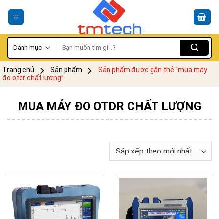
Skip
to
content
Tìm
kiếm:
Trang chủ
Sản phẩm
Sản phẩm được gắn thẻ “mua máy
đo otdr chất lượng”
MUA MÁY ĐO OTDR CHẤT LƯỢNG