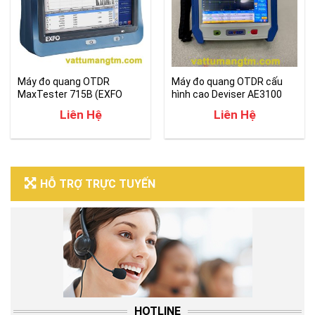
Máy đo quang OTDR
Máy đo quang OTDR cấu
MaxTester 715B (EXFO
hình cao Deviser AE3100
MAX-715B)
Liên Hệ
Liên Hệ
HỖ TRỢ TRỰC TUYẾN
HOTLINE