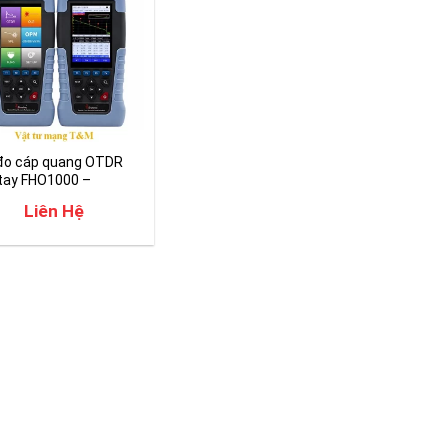
đo cáp quang OTDR
tay FHO1000 –
dway
Liên Hệ