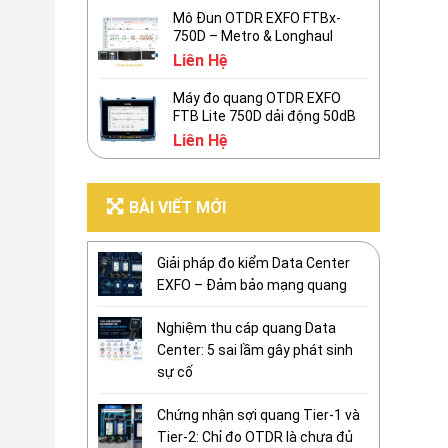
Mô Đun OTDR EXFO FTBx-
750D – Metro & Longhaul
Liên Hệ
Máy đo quang OTDR EXFO
FTB Lite 750D dải động 50dB
Liên Hệ
BÀI VIẾT MỚI
Giải pháp đo kiểm Data Center
EXFO – Đảm bảo mạng quang
Nghiệm thu cáp quang Data
Center: 5 sai lầm gây phát sinh
sự cố
Chứng nhận sợi quang Tier-1 và
Tier-2: Chỉ đo OTDR là chưa đủ