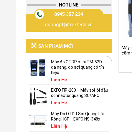
HOTLINE
0945 357 234
duongpt@tm-tech.vn
SẢN PHẨM MỚI
Máy 
cầm 
Gran
Máy đo OTDR mini TM-52D -
đa năng, đo sợi quang có tín
hiệu
Liên Hệ
EXFO FIP-200 – Máy soi lỗi đầu
connector quang SC/APC
Liên Hệ
Máy Đo OTDR Sợi Quang Lõi
Rỗng HCF – EXFO NS-348x
Liên Hệ