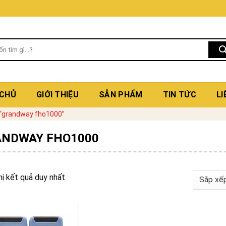
 CHỦ
GIỚI THIỆU
SẢN PHẨM
TIN TỨC
LI
“grandway fho1000”
ANDWAY FHO1000
hị kết quả duy nhất