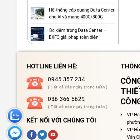
Hệ thống cáp quang Data Center
cho AI và mạng 400G/800G
Đo kiểm trong Data Center –
EXFO giải pháp toàn diện
HOTLINE LIÊN HỆ:
THÔNG
0945 357 234
CÔNG
( Tất cả các ngày trong tuần )
THIẾ
036 366 5629
CÔN
( Tất cả các ngày trong tuần )
VP Hà 
KẾT NỐI VỚI CHÚNG TÔI
phườn
VP Hồ
Văn C