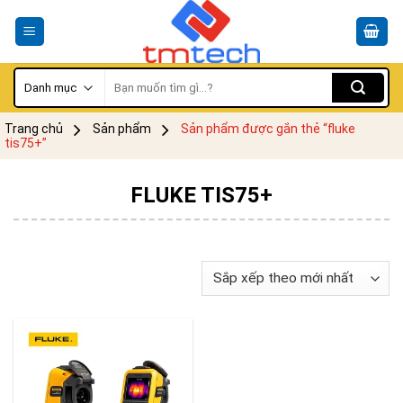
Skip
to
content
Tìm
kiếm:
Trang chủ
Sản phẩm
Sản phẩm được gắn thẻ “fluke
tis75+”
FLUKE TIS75+