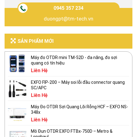
0945 357 234
duongpt@tm-tech.vn
SẢN PHẨM MỚI
Máy đo OTDR mini TM-52D - đa năng, đo sợi
quang có tín hiệu
Liên Hệ
EXFO FIP-200 – Máy soi lỗi đầu connector quang
SC/APC
Liên Hệ
Máy Đo OTDR Sợi Quang Lõi Rỗng HCF – EXFO NS-
348x
Liên Hệ
Mô Đun OTDR EXFO FTBx-750D – Metro &
Longhaul