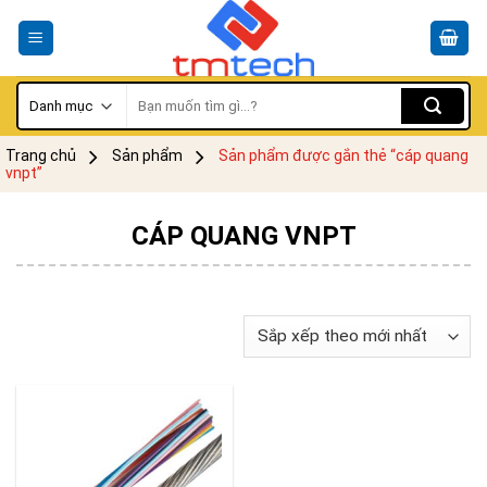
Skip
to
content
Tìm
kiếm:
Trang chủ
Sản phẩm
Sản phẩm được gắn thẻ “cáp quang
vnpt”
CÁP QUANG VNPT