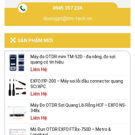
0945 357 234
duongpt@tm-tech.vn
SẢN PHẨM MỚI
Máy đo OTDR mini TM-52D - đa năng, đo sợi
quang có tín hiệu
Liên Hệ
EXFO FIP-200 – Máy soi lỗi đầu connector quang
SC/APC
Liên Hệ
Máy Đo OTDR Sợi Quang Lõi Rỗng HCF – EXFO NS-
348x
Liên Hệ
Mô Đun OTDR EXFO FTBx-750D – Metro &
Longhaul