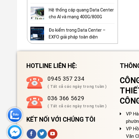
Hệ thống cáp quang Data Center
cho AI và mạng 400G/800G
Đo kiểm trong Data Center –
EXFO giải pháp toàn diện
HOTLINE LIÊN HỆ:
THÔNG
0945 357 234
CÔNG
( Tất cả các ngày trong tuần )
THIẾ
036 366 5629
CÔN
( Tất cả các ngày trong tuần )
VP Hà 
KẾT NỐI VỚI CHÚNG TÔI
phườn
VP Hồ
Văn C