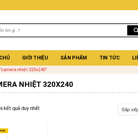
 CHỦ
GIỚI THIỆU
SẢN PHẨM
TIN TỨC
LI
“camera nhiệt 320x240”
ERA NHIỆT 320X240
hị kết quả duy nhất