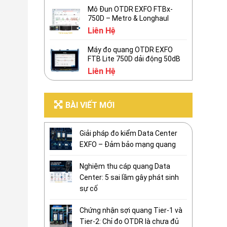
Mô Đun OTDR EXFO FTBx-
750D – Metro & Longhaul
Liên Hệ
Máy đo quang OTDR EXFO
FTB Lite 750D dải động 50dB
Liên Hệ
BÀI VIẾT MỚI
Giải pháp đo kiểm Data Center
EXFO – Đảm bảo mạng quang
Nghiệm thu cáp quang Data
Center: 5 sai lầm gây phát sinh
sự cố
Chứng nhận sợi quang Tier-1 và
Tier-2: Chỉ đo OTDR là chưa đủ