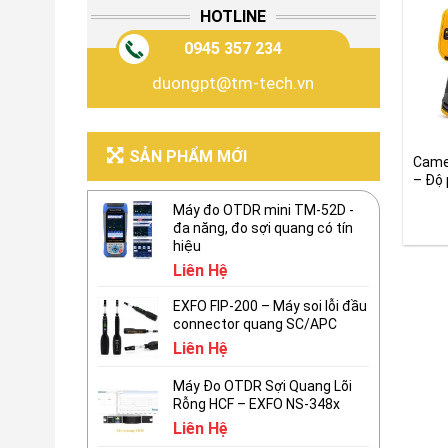
HOTLINE
0945 357 234
duongpt@tm-tech.vn
SẢN PHẨM MỚI
Camer
– Độ 
Máy đo OTDR mini TM-52D -
đa năng, đo sợi quang có tín
hiệu
Liên Hệ
EXFO FIP-200 – Máy soi lỗi đầu
connector quang SC/APC
Liên Hệ
Máy Đo OTDR Sợi Quang Lõi
Rỗng HCF – EXFO NS-348x
Liên Hệ