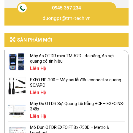
0945 357 234
duongpt@tm-tech.vn
SẢN PHẨM MỚI
Máy đo OTDR mini TM-52D - đa năng, đo sợi
quang có tín hiệu
Liên Hệ
EXFO FIP-200 – Máy soi lỗi đầu connector quang
SC/APC
Liên Hệ
Máy Đo OTDR Sợi Quang Lõi Rỗng HCF – EXFO NS-
348x
Liên Hệ
Mô Đun OTDR EXFO FTBx-750D – Metro &
Longhaul