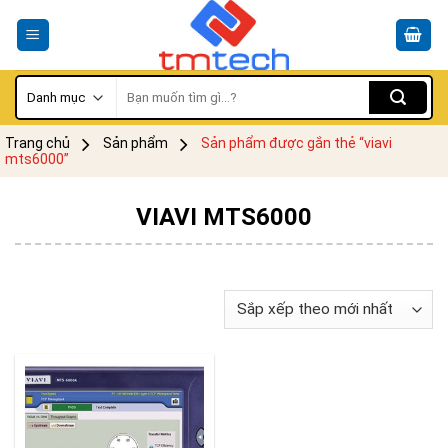
Skip
to
content
Tìm
kiếm:
Trang chủ
Sản phẩm
Sản phẩm được gắn thẻ “viavi
mts6000”
VIAVI MTS6000