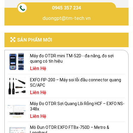
0945 357 234
duongpt@tm-tech.vn
SẢN PHẨM MỚI
Máy đo OTDR mini TM-52D - đa năng, đo sợi
quang có tín hiệu
Liên Hệ
EXFO FIP-200 – Máy soi lỗi đầu connector quang
SC/APC
Liên Hệ
Máy Đo OTDR Sợi Quang Lõi Rỗng HCF – EXFO NS-
348x
Liên Hệ
Mô Đun OTDR EXFO FTBx-750D – Metro &
Longhaul