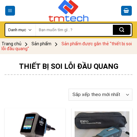
Skip
to
content
Tìm
kiếm:
Trang chủ
Sản phẩm
Sản phẩm được gắn thẻ “thiết bị soi
lỗi đầu quang”
THIẾT BỊ SOI LỖI ĐẦU QUANG