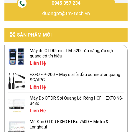
0945 357 234
duongpt@tm-tech.vn
SẢN PHẨM MỚI
Máy đo OTDR mini TM-52D - đa năng, đo sợi
quang có tín hiệu
Liên Hệ
EXFO FIP-200 – Máy soi lỗi đầu connector quang
SC/APC
Liên Hệ
Máy Đo OTDR Sợi Quang Lõi Rỗng HCF – EXFO NS-
348x
Liên Hệ
Mô Đun OTDR EXFO FTBx-750D – Metro &
Longhaul