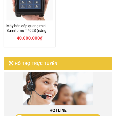
Máy hàn cáp quang mini
Sumitomo T402S (nâng
cấp của T400S)
48.000.000
₫
HỖ TRỢ TRỰC TUYẾN
HOTLINE