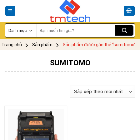
Skip
to
content
Tìm
kiếm:
Trang chủ
Sản phẩm
Sản phẩm được gắn thẻ “sumitomo”
SUMITOMO