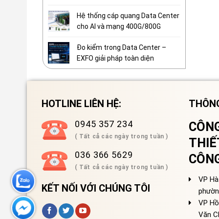
Hệ thống cáp quang Data Center
cho AI và mạng 400G/800G
Đo kiểm trong Data Center –
EXFO giải pháp toàn diện
HOTLINE LIÊN HỆ:
THÔNG
0945 357 234
CÔNG
( Tất cả các ngày trong tuần )
THIẾ
036 366 5629
CÔN
( Tất cả các ngày trong tuần )
VP Hà 
KẾT NỐI VỚI CHÚNG TÔI
phườn
VP Hồ
Văn C