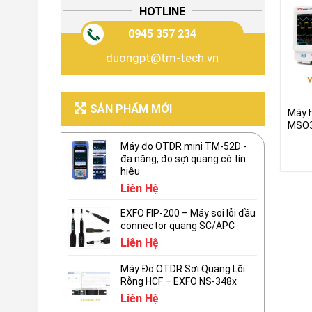
HOTLINE
0945 357 234
duongpt@tm-tech.vn
SẢN PHẨM MỚI
Máy h
MSO3
thôn
Máy đo OTDR mini TM-52D -
đa năng, đo sợi quang có tín
hiệu
Liên Hệ
EXFO FIP-200 – Máy soi lỗi đầu
connector quang SC/APC
Liên Hệ
Máy Đo OTDR Sợi Quang Lõi
Rỗng HCF – EXFO NS-348x
Liên Hệ