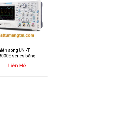
iện sóng UNI-T
000E series băng
g 150-250MHZ
Liên Hệ