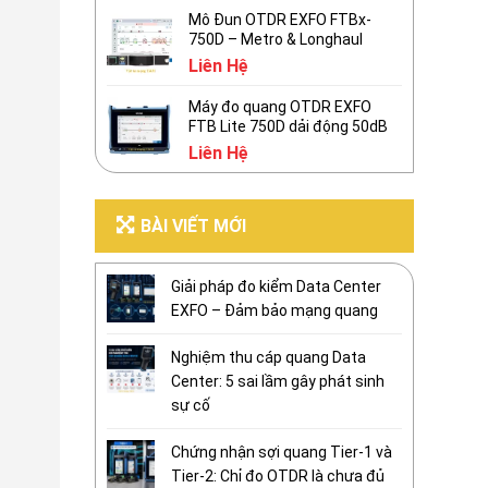
Mô Đun OTDR EXFO FTBx-
750D – Metro & Longhaul
Liên Hệ
Máy đo quang OTDR EXFO
FTB Lite 750D dải động 50dB
Liên Hệ
BÀI VIẾT MỚI
Giải pháp đo kiểm Data Center
EXFO – Đảm bảo mạng quang
Nghiệm thu cáp quang Data
Center: 5 sai lầm gây phát sinh
sự cố
Chứng nhận sợi quang Tier-1 và
Tier-2: Chỉ đo OTDR là chưa đủ