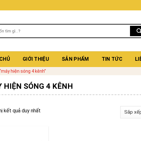
 CHỦ
GIỚI THIỆU
SẢN PHẨM
TIN TỨC
LI
máy hiện sóng 4 kênh”
 HIỆN SÓNG 4 KÊNH
hị kết quả duy nhất