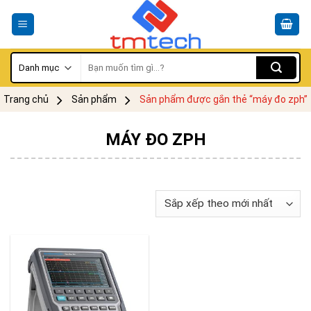
Skip
to
content
Tìm
kiếm:
Trang chủ
Sản phẩm
Sản phẩm được gắn thẻ “máy đo zph”
MÁY ĐO ZPH