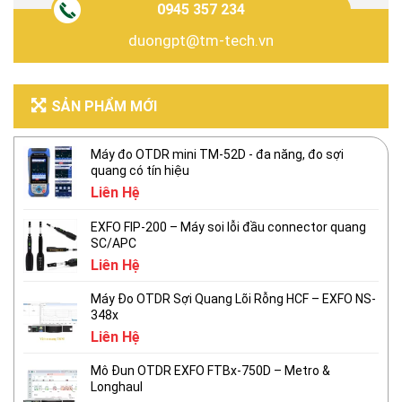
0945 357 234
duongpt@tm-tech.vn
SẢN PHẨM MỚI
Máy đo OTDR mini TM-52D - đa năng, đo sợi
quang có tín hiệu
Liên Hệ
EXFO FIP-200 – Máy soi lỗi đầu connector quang
SC/APC
Liên Hệ
Máy Đo OTDR Sợi Quang Lõi Rỗng HCF – EXFO NS-
348x
Liên Hệ
Mô Đun OTDR EXFO FTBx-750D – Metro &
Longhaul