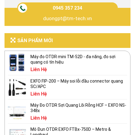
0945 357 234
duongpt@tm-tech.vn
SẢN PHẨM MỚI
Máy đo OTDR mini TM-52D - đa năng, đo sợi
quang có tín hiệu
Liên Hệ
EXFO FIP-200 – Máy soi lỗi đầu connector quang
SC/APC
Liên Hệ
Máy Đo OTDR Sợi Quang Lõi Rỗng HCF – EXFO NS-
348x
Liên Hệ
Mô Đun OTDR EXFO FTBx-750D – Metro &
Longhaul