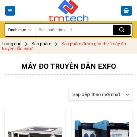
Skip
to
content
Tìm
kiếm:
Trang chủ
Sản phẩm
Sản phẩm được gắn thẻ “máy đo
truyền dẫn exfo”
MÁY ĐO TRUYỀN DẪN EXFO