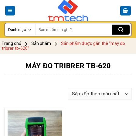
Skip
to
content
Tìm
kiếm:
Trang chủ
Sản phẩm
Sản phẩm được gắn thẻ “máy đo
tribrer tb-620”
MÁY ĐO TRIBRER TB-620