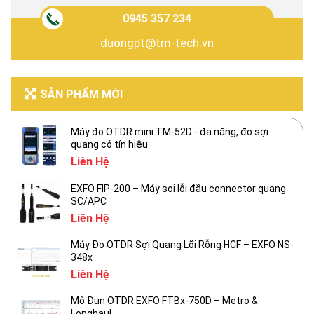
0945 357 234
duongpt@tm-tech.vn
SẢN PHẨM MỚI
Máy đo OTDR mini TM-52D - đa năng, đo sợi
quang có tín hiệu
Liên Hệ
EXFO FIP-200 – Máy soi lỗi đầu connector quang
SC/APC
Liên Hệ
Máy Đo OTDR Sợi Quang Lõi Rỗng HCF – EXFO NS-
348x
Liên Hệ
Mô Đun OTDR EXFO FTBx-750D – Metro &
Longhaul