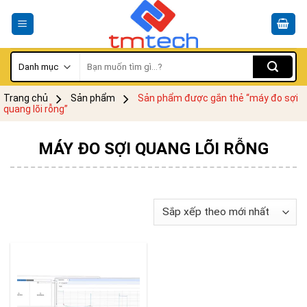
Skip
to
content
Tìm
kiếm:
Trang chủ
Sản phẩm
Sản phẩm được gắn thẻ “máy đo sợi
quang lõi rỗng”
MÁY ĐO SỢI QUANG LÕI RỖNG