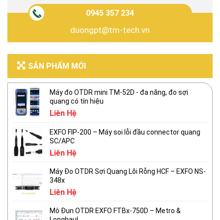
0945 357 234
duongpt@tm-tech.vn
SẢN PHẨM MỚI
Máy đo OTDR mini TM-52D - đa năng, đo sợi
quang có tín hiệu
Liên Hệ
EXFO FIP-200 – Máy soi lỗi đầu connector quang
SC/APC
Liên Hệ
Máy Đo OTDR Sợi Quang Lõi Rỗng HCF – EXFO NS-
348x
Liên Hệ
Mô Đun OTDR EXFO FTBx-750D – Metro &
Longhaul