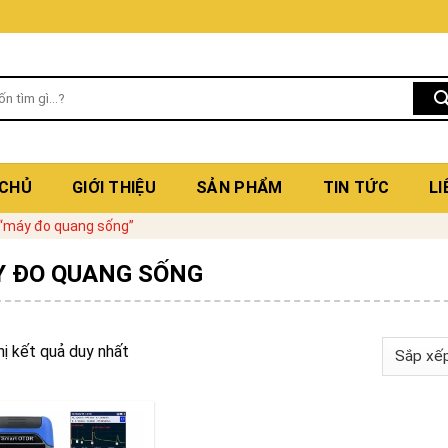
 CHỦ
GIỚI THIỆU
SẢN PHẨM
TIN TỨC
LI
“máy đo quang sống”
 ĐO QUANG SỐNG
hị kết quả duy nhất