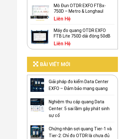
Mô Đun OTDR EXFO FTBx-
750D – Metro & Longhaul
Liên Hệ
Máy đo quang OTDR EXFO
FTB Lite 750D dải động 50dB
Liên Hệ
BÀI VIẾT MỚI
Giải pháp đo kiểm Data Center
EXFO – Đảm bảo mạng quang
Nghiệm thu cáp quang Data
Center: 5 sai lầm gây phát sinh
sự cố
Chứng nhận sợi quang Tier-1 và
Tier-2: Chỉ đo OTDR là chưa đủ