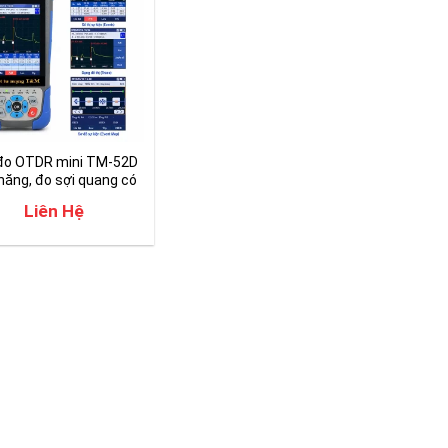
đo OTDR mini TM-52D
năng, đo sợi quang có
iệu
Liên Hệ