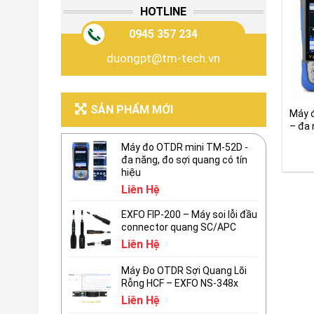
HOTLINE
0945 357 234
duongpt@tm-tech.vn
SẢN PHẨM MỚI
Máy 
– đa 
tín h
Máy đo OTDR mini TM-52D -
đa năng, đo sợi quang có tín
hiệu
Liên Hệ
EXFO FIP-200 – Máy soi lỗi đầu
connector quang SC/APC
Liên Hệ
Máy Đo OTDR Sợi Quang Lõi
Rỗng HCF – EXFO NS-348x
Liên Hệ