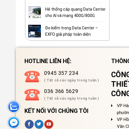
Hệ thống cáp quang Data Center
cho AI và mạng 400G/800G
Đo kiểm trong Data Center –
EXFO giải pháp toàn diện
HOTLINE LIÊN HỆ:
THÔNG
0945 357 234
CÔNG
( Tất cả các ngày trong tuần )
THIẾ
036 366 5629
CÔN
( Tất cả các ngày trong tuần )
VP Hà 
KẾT NỐI VỚI CHÚNG TÔI
phườn
VP Hồ
Văn C