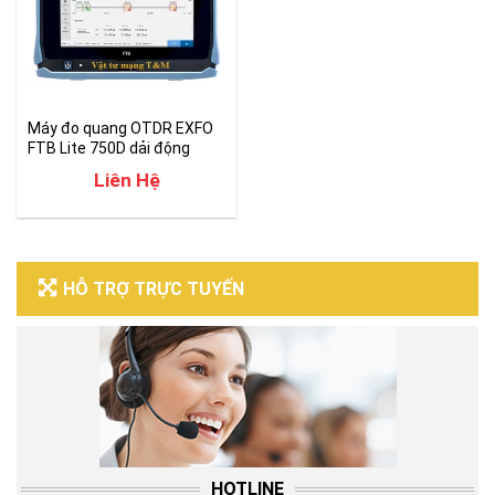
Máy đo quang OTDR EXFO
FTB Lite 750D dải động
50dB
Liên Hệ
HỖ TRỢ TRỰC TUYẾN
HOTLINE