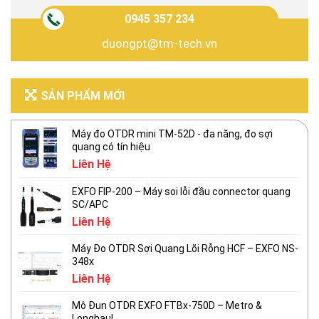
0945 357 234
duongpt@tm-tech.vn
SẢN PHẨM MỚI
Máy đo OTDR mini TM-52D - đa năng, đo sợi
quang có tín hiệu
Liên Hệ
EXFO FIP-200 – Máy soi lỗi đầu connector quang
SC/APC
Liên Hệ
Máy Đo OTDR Sợi Quang Lõi Rỗng HCF – EXFO NS-
348x
Liên Hệ
Mô Đun OTDR EXFO FTBx-750D – Metro &
Longhaul