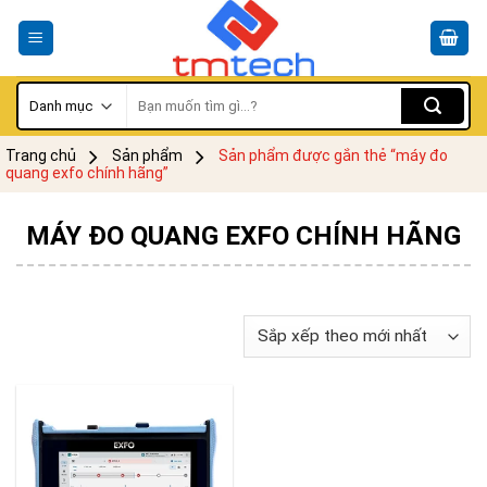
Skip
to
content
Tìm
kiếm:
Trang chủ
Sản phẩm
Sản phẩm được gắn thẻ “máy đo
quang exfo chính hãng”
MÁY ĐO QUANG EXFO CHÍNH HÃNG