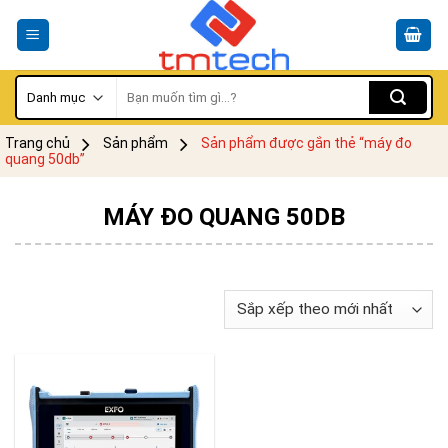
Skip
to
content
Tìm
kiếm:
Trang chủ
Sản phẩm
Sản phẩm được gắn thẻ “máy đo
quang 50db”
MÁY ĐO QUANG 50DB