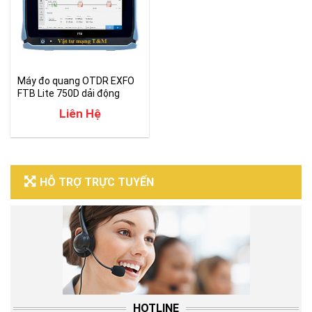
Máy đo quang OTDR EXFO
FTB Lite 750D dải động
50dB
Liên Hệ
HỖ TRỢ TRỰC TUYẾN
HOTLINE