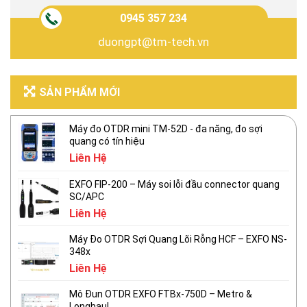
0945 357 234
duongpt@tm-tech.vn
SẢN PHẨM MỚI
Máy đo OTDR mini TM-52D - đa năng, đo sợi
quang có tín hiệu
Liên Hệ
EXFO FIP-200 – Máy soi lỗi đầu connector quang
SC/APC
Liên Hệ
Máy Đo OTDR Sợi Quang Lõi Rỗng HCF – EXFO NS-
348x
Liên Hệ
Mô Đun OTDR EXFO FTBx-750D – Metro &
Longhaul