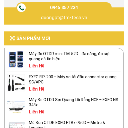
0945 357 234
duongpt@tm-tech.vn
SẢN PHẨM MỚI
Máy đo OTDR mini TM-52D - đa năng, đo sợi
quang có tín hiệu
Liên Hệ
EXFO FIP-200 – Máy soi lỗi đầu connector quang
SC/APC
Liên Hệ
Máy Đo OTDR Sợi Quang Lõi Rỗng HCF – EXFO NS-
348x
Liên Hệ
Mô Đun OTDR EXFO FTBx-750D – Metro &
Longhaul