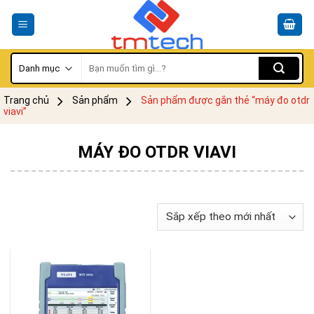
Skip
to
content
Tìm
kiếm:
Trang chủ
Sản phẩm
Sản phẩm được gắn thẻ “máy đo otdr
viavi”
MÁY ĐO OTDR VIAVI