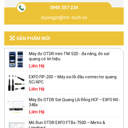
0945 357 234
duongpt@tm-tech.vn
SẢN PHẨM MỚI
Máy đo OTDR mini TM-52D - đa năng, đo sợi
quang có tín hiệu
Liên Hệ
EXFO FIP-200 – Máy soi lỗi đầu connector quang
SC/APC
Liên Hệ
Máy Đo OTDR Sợi Quang Lõi Rỗng HCF – EXFO NS-
348x
Liên Hệ
Mô Đun OTDR EXFO FTBx-750D – Metro &
Longhaul