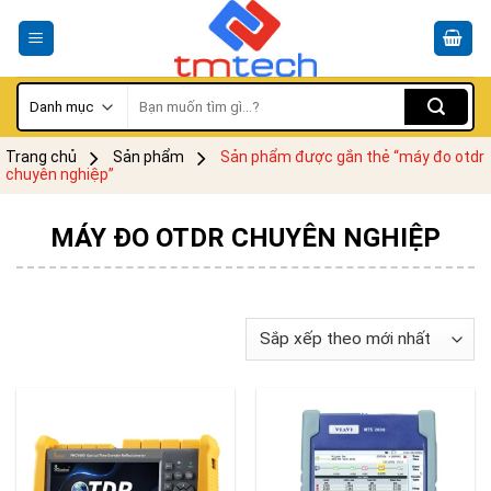
Skip
to
content
Tìm
kiếm:
Trang chủ
Sản phẩm
Sản phẩm được gắn thẻ “máy đo otdr
chuyên nghiệp”
MÁY ĐO OTDR CHUYÊN NGHIỆP