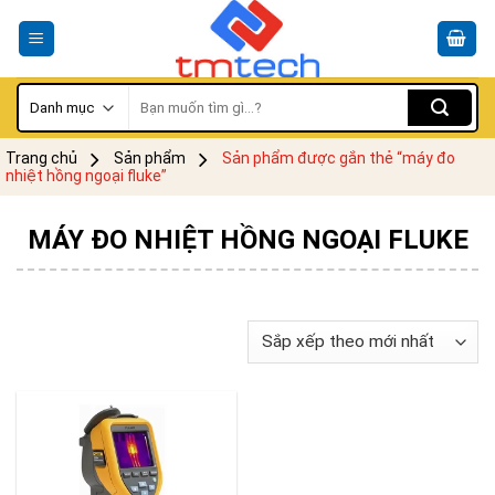
Skip
to
content
Tìm
kiếm:
Trang chủ
Sản phẩm
Sản phẩm được gắn thẻ “máy đo
nhiệt hồng ngoại fluke”
MÁY ĐO NHIỆT HỒNG NGOẠI FLUKE