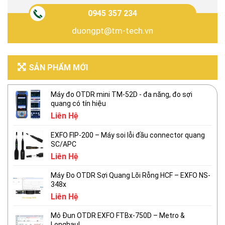
0945 357 234
duongpt@tm-tech.vn
SẢN PHẨM MỚI
Máy đo OTDR mini TM-52D - đa năng, đo sợi
quang có tín hiệu
Liên Hệ
EXFO FIP-200 – Máy soi lỗi đầu connector quang
SC/APC
Liên Hệ
Máy Đo OTDR Sợi Quang Lõi Rỗng HCF – EXFO NS-
348x
Liên Hệ
Mô Đun OTDR EXFO FTBx-750D – Metro &
Longhaul