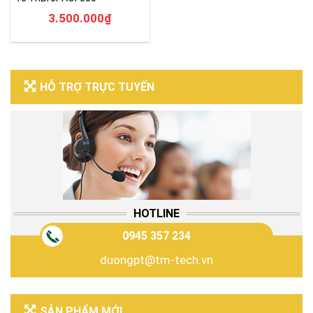
3.500.000
₫
HỖ TRỢ TRỰC TUYẾN
HOTLINE
0945 357 234
duongpt@tm-tech.vn
SẢN PHẨM MỚI