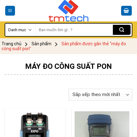
Skip
to
content
Tìm
kiếm:
Trang chủ
Sản phẩm
Sản phẩm được gắn thẻ “máy đo
công suất pon”
MÁY ĐO CÔNG SUẤT PON