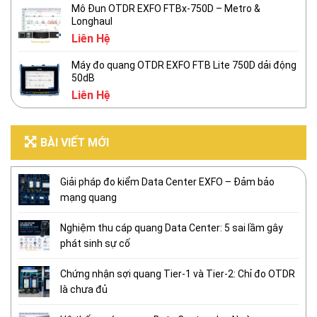
Mô Đun OTDR EXFO FTBx-750D – Metro &
Longhaul
Liên Hệ
Máy đo quang OTDR EXFO FTB Lite 750D dải động
50dB
Liên Hệ
BÀI VIẾT MỚI
Giải pháp đo kiểm Data Center EXFO – Đảm bảo
mạng quang
Nghiệm thu cáp quang Data Center: 5 sai lầm gây
phát sinh sự cố
Chứng nhận sợi quang Tier-1 và Tier-2: Chỉ đo OTDR
là chưa đủ