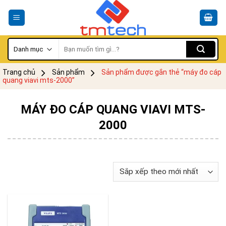
Skip
to
content
Tìm
kiếm:
Trang chủ
Sản phẩm
Sản phẩm được gắn thẻ “máy đo cáp
quang viavi mts-2000”
MÁY ĐO CÁP QUANG VIAVI MTS-
2000