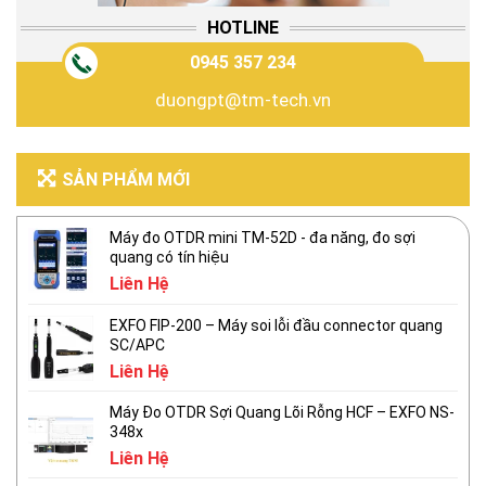
HOTLINE
0945 357 234
duongpt@tm-tech.vn
SẢN PHẨM MỚI
Máy đo OTDR mini TM-52D - đa năng, đo sợi
quang có tín hiệu
Liên Hệ
EXFO FIP-200 – Máy soi lỗi đầu connector quang
SC/APC
Liên Hệ
Máy Đo OTDR Sợi Quang Lõi Rỗng HCF – EXFO NS-
348x
Liên Hệ