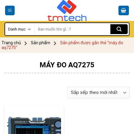
Skip
to
content
Tìm
kiếm:
Trang chủ
Sản phẩm
Sản phẩm được gắn thẻ “máy đo
aq7275”
MÁY ĐO AQ7275