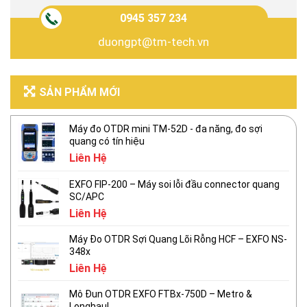
0945 357 234
duongpt@tm-tech.vn
SẢN PHẨM MỚI
Máy đo OTDR mini TM-52D - đa năng, đo sợi
quang có tín hiệu
Liên Hệ
EXFO FIP-200 – Máy soi lỗi đầu connector quang
SC/APC
Liên Hệ
Máy Đo OTDR Sợi Quang Lõi Rỗng HCF – EXFO NS-
348x
Liên Hệ
Mô Đun OTDR EXFO FTBx-750D – Metro &
Longhaul