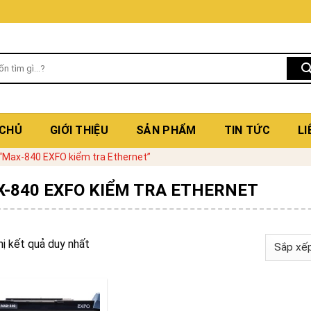
 CHỦ
GIỚI THIỆU
SẢN PHẨM
TIN TỨC
LI
“Max-840 EXFO kiểm tra Ethernet”
-840 EXFO KIỂM TRA ETHERNET
hị kết quả duy nhất