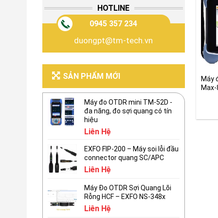
HOTLINE
0945 357 234
duongpt@tm-tech.vn
SẢN PHẨM MỚI
Máy 
Max-
suất
Máy đo OTDR mini TM-52D -
đa năng, đo sợi quang có tín
hiệu
Liên Hệ
EXFO FIP-200 – Máy soi lỗi đầu
connector quang SC/APC
Liên Hệ
Máy Đo OTDR Sợi Quang Lõi
Rỗng HCF – EXFO NS-348x
Liên Hệ