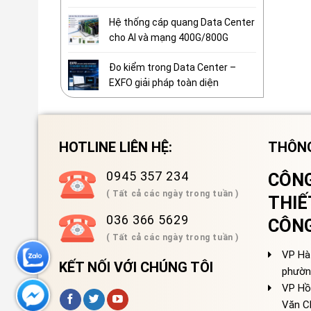
Hệ thống cáp quang Data Center
cho AI và mạng 400G/800G
Đo kiểm trong Data Center –
EXFO giải pháp toàn diện
HOTLINE LIÊN HỆ:
THÔNG
0945 357 234
CÔNG
( Tất cả các ngày trong tuần )
THIẾ
036 366 5629
CÔN
( Tất cả các ngày trong tuần )
VP Hà 
KẾT NỐI VỚI CHÚNG TÔI
phườn
VP Hồ
Văn C