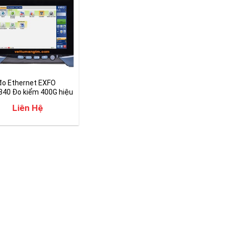
đo Ethernet EXFO
840 Đo kiểm 400G hiệu
 cao
Liên Hệ