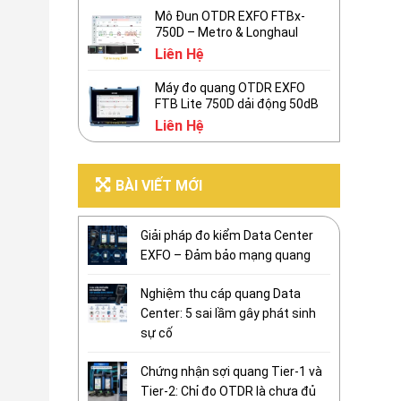
Mô Đun OTDR EXFO FTBx-
750D – Metro & Longhaul
Liên Hệ
Máy đo quang OTDR EXFO
FTB Lite 750D dải động 50dB
Liên Hệ
BÀI VIẾT MỚI
Giải pháp đo kiểm Data Center
EXFO – Đảm bảo mạng quang
Nghiệm thu cáp quang Data
Center: 5 sai lầm gây phát sinh
sự cố
Chứng nhận sợi quang Tier-1 và
Tier-2: Chỉ đo OTDR là chưa đủ