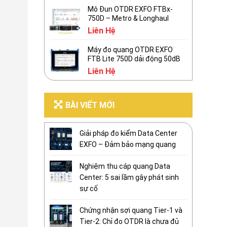
Mô Đun OTDR EXFO FTBx-
750D – Metro & Longhaul
Liên Hệ
Máy đo quang OTDR EXFO
FTB Lite 750D dải động 50dB
Liên Hệ
BÀI VIẾT MỚI
Giải pháp đo kiểm Data Center
EXFO – Đảm bảo mạng quang
Nghiệm thu cáp quang Data
Center: 5 sai lầm gây phát sinh
sự cố
Chứng nhận sợi quang Tier-1 và
Tier-2: Chỉ đo OTDR là chưa đủ