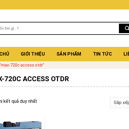
 CHỦ
GIỚI THIỆU
SẢN PHẨM
TIN TỨC
LI
“max-720c access otdr”
-720C ACCESS OTDR
hị kết quả duy nhất