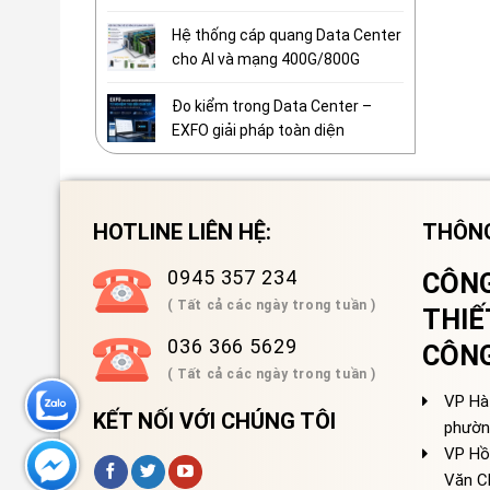
Hệ thống cáp quang Data Center
cho AI và mạng 400G/800G
Đo kiểm trong Data Center –
EXFO giải pháp toàn diện
HOTLINE LIÊN HỆ:
THÔNG
0945 357 234
CÔNG
( Tất cả các ngày trong tuần )
THIẾ
036 366 5629
CÔN
( Tất cả các ngày trong tuần )
VP Hà 
KẾT NỐI VỚI CHÚNG TÔI
phườn
VP Hồ
Văn C