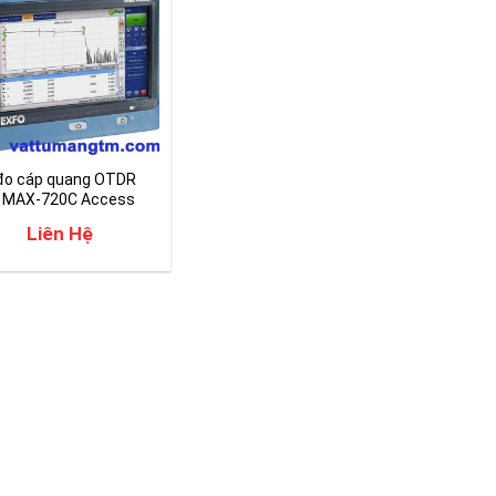
đo cáp quang OTDR
 MAX-720C Access
orks
Liên Hệ