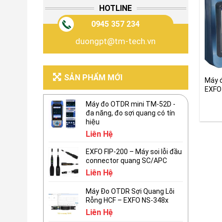
HOTLINE
0945 357 234
duongpt@tm-tech.vn
SẢN PHẨM MỚI
Máy 
EXFO
Netw
Máy đo OTDR mini TM-52D -
đa năng, đo sợi quang có tín
hiệu
Liên Hệ
EXFO FIP-200 – Máy soi lỗi đầu
connector quang SC/APC
Liên Hệ
Máy Đo OTDR Sợi Quang Lõi
Rỗng HCF – EXFO NS-348x
Liên Hệ