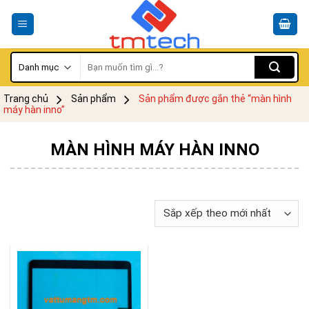
Skip
to
content
Tìm
kiếm:
Trang chủ
Sản phẩm
Sản phẩm được gắn thẻ “màn hình
máy hàn inno”
MÀN HÌNH MÁY HÀN INNO