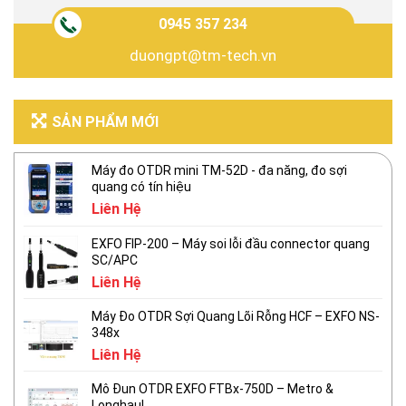
0945 357 234
duongpt@tm-tech.vn
SẢN PHẨM MỚI
Máy đo OTDR mini TM-52D - đa năng, đo sợi
quang có tín hiệu
Liên Hệ
EXFO FIP-200 – Máy soi lỗi đầu connector quang
SC/APC
Liên Hệ
Máy Đo OTDR Sợi Quang Lõi Rỗng HCF – EXFO NS-
348x
Liên Hệ
Mô Đun OTDR EXFO FTBx-750D – Metro &
Longhaul